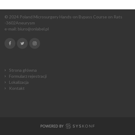
© 2024 Poland Microsurgery Hands-on Bypass Course on Rats
-3602Aneurysm
e-mail:
biuro@onlabel.pl
Strona główna
Formularz rejestracji
Lokalizacja
Kontakt