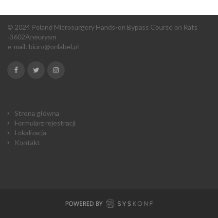
© 2024 Poland Microsurgery Hands-on Bypass Course on Rats
-3602Aneurysm
e-mail:
biuro@onlabel.pl
Strona główna
Formularz rejestracji
Lokalizacja
Kontakt